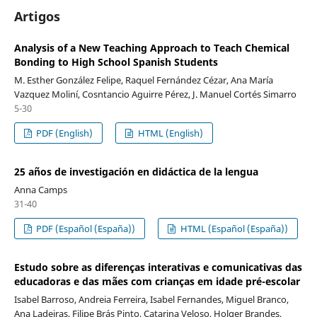
Artigos
Analysis of a New Teaching Approach to Teach Chemical
Bonding to High School Spanish Students
M. Esther González Felipe, Raquel Fernández Cézar, Ana María
Vazquez Moliní, Cosntancio Aguirre Pérez, J. Manuel Cortés Simarro
5-30
PDF (English)
HTML (English)
25 años de investigación en didáctica de la lengua
Anna Camps
31-40
PDF (Español (España))
HTML (Español (España))
Estudo sobre as diferenças interativas e comunicativas das
educadoras e das mães com crianças em idade pré-escolar
Isabel Barroso, Andreia Ferreira, Isabel Fernandes, Miguel Branco,
Ana Ladeiras, Filipe Brás Pinto, Catarina Veloso, Holger Brandes,