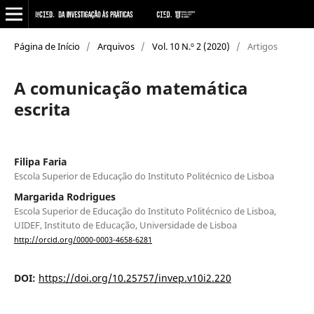
Página de Início
/
Arquivos
/
Vol. 10 N.º 2 (2020)
/
Artigos
A comunicação matemática
escrita
Filipa Faria
Escola Superior de Educação do Instituto Politécnico de Lisboa
Margarida Rodrigues
Escola Superior de Educação do Instituto Politécnico de Lisboa,
UIDEF, Instituto de Educação, Universidade de Lisboa
http://orcid.org/0000-0003-4658-6281
DOI:
https://doi.org/10.25757/invep.v10i2.220