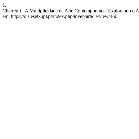
1.
Charréu L. A Multiplicidade da Arte Contemporânea: Explorando o Art
em: https://ojs.eselx.ipl.pt/index.php/invep/article/view/366