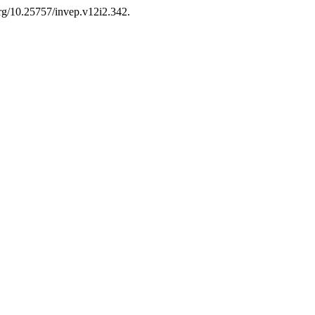
.org/10.25757/invep.v12i2.342.