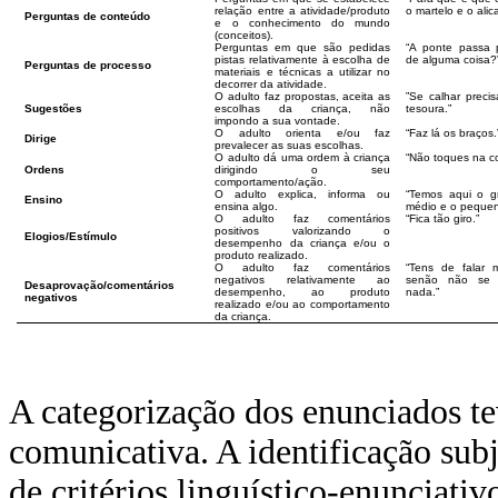
relação entre a atividade/produto
o martelo e o alic
Perguntas de conteúdo
e o conhecimento do mundo
(conceitos).
Perguntas em que são pedidas
“A ponte passa 
pistas relativamente à escolha de
de alguma coisa?
Perguntas de processo
materiais e técnicas a utilizar no
decorrer da atividade.
O adulto faz propostas, aceita as
”Se calhar preci
Sugestões
escolhas da criança, não
tesoura.”
impondo a sua vontade.
O adulto orienta e/ou faz
“Faz lá os braços.
Dirige
prevalecer as suas escolhas.
O adulto dá uma ordem à criança
“Não toques na co
Ordens
dirigindo o seu
comportamento/ação.
O adulto explica, informa ou
“Temos aqui o g
Ensino
ensina algo.
médio e o pequen
O adulto faz comentários
“Fica tão giro.”
positivos valorizando o
Elogios/Estímulo
desempenho da criança e/ou o
produto realizado.
O adulto faz comentários
“Tens de falar m
negativos relativamente ao
senão não se 
Desaprovação/comentários
desempenho, ao produto
nada.”
negativos
realizado e/ou ao comportamento
da criança.
A categorização dos enunciados te
comunicativa. A identificação subja
de critérios linguístico-enuncia