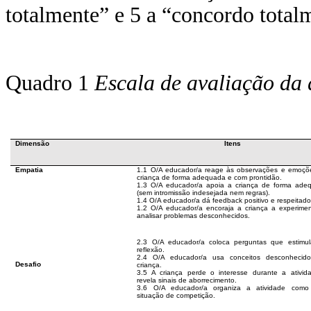
totalmente” e 5 a “concordo total
Quadro 1
Escala de avaliação da 
Dimensão
Itens
Empatia
1.1 O/A educador/a reage às observações e emoçõ
criança de forma adequada e com prontidão.
1.3 O/A educador/a apoia a criança de forma ade
(sem intromissão indesejada nem regras).
1.4 O/A educador/a dá feedback positivo e respeitado
1.2 O/A educador/a encoraja a criança a experimen
analisar problemas desconhecidos.
2.3 O/A educador/a coloca perguntas que estimu
reflexão.
2.4 O/A educador/a usa conceitos desconhecid
Desafio
criança.
3.5 A criança perde o interesse durante a ativid
revela sinais de aborrecimento.
3.6 O/A educador/a organiza a atividade com
situação de competição.