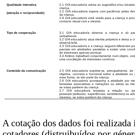
Qualidade interativa
2.1 O/A educador/a adota as sugestões e/ou iniciati
criança.
2.2 O/A educador/a espera com paciência pelas dec
(atenção e reciprocidade)
da criança.
2.8 O/A educador/a está virado para a criança e pro
contacto visual com a mesma.
Tipo de cooperação
3.1 O/A educador/a observa a criança e só part
verbalmente.
3.2 O/A educador/a atua ele/ela próprio/a e deixa a c
observá-lo/la.
3.3 O/A educador/a e a criança seguem diferentes pr
parciais em atividades paralelas e existe uma conci
de interesses apenas pontual.
3.4 Ambos trabalham conjuntamente num objeto, exis
uma conciliação de interesses contínua.
Conteúdo da comunicação
2.5 O/A educador/a exprime-se, principalmente, de 
objetiva, concreta e funcional sobre a atividade ou
essa forma, se isto partir da criança.
2.6 O/A educador/a acompanha a atividade por me
fantasias associativas e narrações ou adota as me
se estas partirem da criança.
2.7 O/A educador/a tematiza a relação ou as
pessoais (atributos, experiências, sentimentos) ou ad
mesmos, se estes partirem da criança.
A cotação dos dados foi realizad
cotadores (distruibuídos por géner